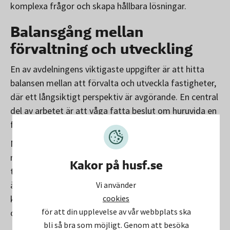
komplexa frågor och skapa hållbara lösningar.
Balansgång mellan
förvaltning och utveckling
En av avdelningens viktigaste uppgifter är att hitta
balansen mellan att förvalta och utveckla fastigheter,
där ett långsiktigt perspektiv är avgörande. En central
del av arbetet är att våga fatta beslut om huruvida en
fastighet ska behållas, säljas eller byggas om.
Men när man arbetar med både byggnader och
människor krävs det mer än bara strategiskt
Kakor på husf.se
tänkande, god kommunikation och relationsbyggande
är också viktigt för att lyckas. Therese betonar
Vi använder
cookies
komplexiteten i processen och menar att det handlar
för att din upplevelse av vår webbplats ska
om att ta hänsyn till både mjuka och hårda värden:
bli så bra som möjligt. Genom att besöka