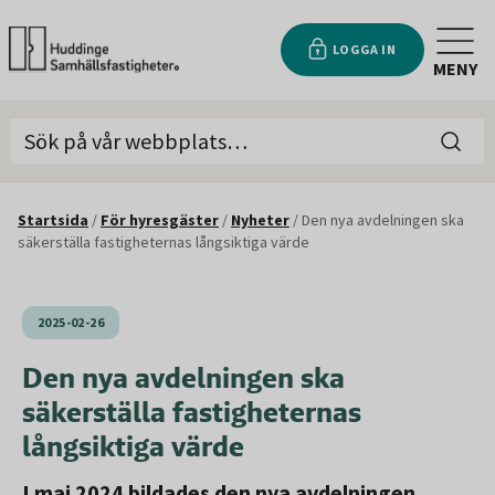
LOGGA IN
MENY
Startsida
/
För hyresgäster
/
Nyheter
/
Den nya avdelningen ska
säkerställa fastigheternas långsiktiga värde
2025-02-26
Den nya avdelningen ska
säkerställa fastigheternas
långsiktiga värde
I maj 2024 bildades den nya avdelningen