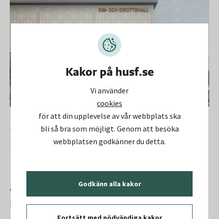
Kakor på husf.se
Vi använder
cookies
för att din upplevelse av vår webbplats ska
Visionsbild av nya sim- och idrottshallen. Hallen kommer att vara
synlig från Huddingevägen nära centrum, gång- och cykelvägar
bli så bra som möjligt. Genom att besöka
och kommunala färdmedel. Illustration: a och d arkitektkontor,
webbplatsen godkänner du detta.
Stark arkitekter.
Hållbarhet i fokus med höga
ambitioner på
Godkänn alla kakor
miljöcertifiering
Fortsätt med nödvändiga kakor