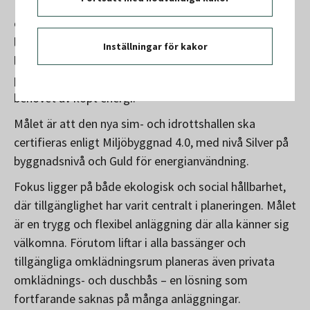
Den nya byggnaden ska vara både mer klimat- och
energieffektiv än dagens anläggning. Material med
lång livslängd kombineras med ett tydligt fokus på
Inställningar för kakor
låg energianvändning. Bland annat planeras solceller
på taket för att producera klimatsmart el och minska
behovet av köpt energi.
Målet är att den nya sim- och idrottshallen ska
certifieras enligt Miljöbyggnad 4.0, med nivå Silver på
byggnadsnivå och Guld för energianvändning.
Fokus ligger på både ekologisk och social hållbarhet,
där tillgänglighet har varit centralt i planeringen. Målet
är en trygg och flexibel anläggning där alla känner sig
välkomna. Förutom liftar i alla bassänger och
tillgängliga omklädningsrum planeras även privata
omklädnings- och duschbås – en lösning som
fortfarande saknas på många anläggningar.