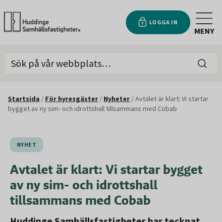
LOGGA IN
MENY
Startsida
/
För hyresgäster
/
Nyheter
/
Avtalet är klart: Vi startar
bygget av ny sim- och idrottshall tillsammans med Cobab
NYHET
Avtalet är klart: Vi startar bygget
av ny sim- och idrottshall
tillsammans med Cobab
Huddinge Samhällsfastigheter har tecknat