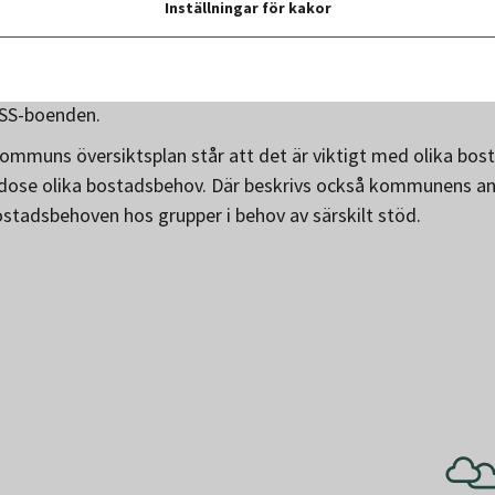
 LSS-boende?
Inställningar för kakor
tt stort behov av LSS-boenden i kommunen, ett behov som 
ösa. Detta projekt bidrar både till en ny bostadsform i områd
 LSS-boenden.
ommuns översiktsplan står att det är viktigt med olika bo
godose olika bostadsbehov. Där beskrivs också kommunens an
ostadsbehoven hos grupper i behov av särskilt stöd.