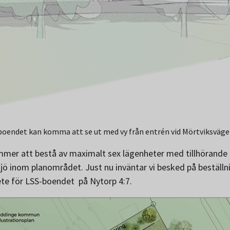
-boendet kan komma att se ut med vy från entrén vid Mörtviksvägen
er att bestå av maximalt sex lägenheter med tillhörande 
jö inom planområdet. Just nu inväntar vi besked på beställn
ete för LSS-boendet på Nytorp 4:7.