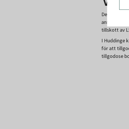
Varför
Det finns e
ansvar att l
tillskott av
I Huddinge k
för att till
tillgodose b