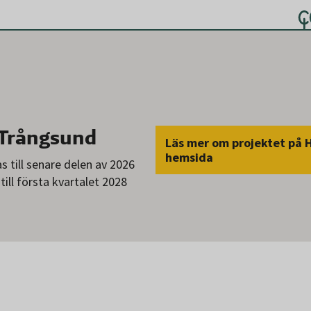
 Trångsund
Läs mer om projektet på
hemsida
s till senare delen av 2026
till första kvartalet 2028