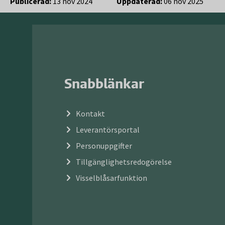
Publicerad:
13 nov 2024
Uppdaterad:
06 nov 2025
Snabblänkar
Kontakt
Leverantörsportal
Personuppgifter
Tillgänglighetsredogörelse
Visselblåsarfunktion