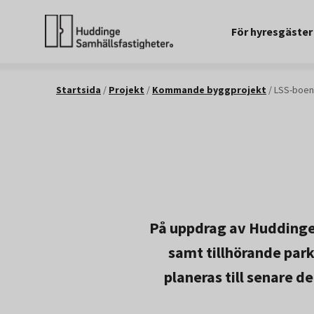
För hyresgäster
Startsida
/
Projekt
/
Kommande byggprojekt
/
LSS-boen
På uppdrag av Huddinge
samt tillhörande park
planeras till senare d