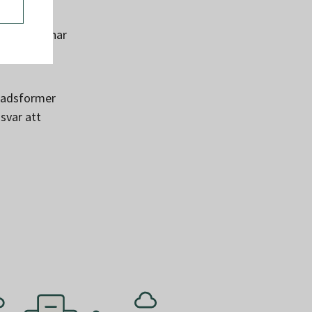
kommunen har
et och ett
stadsformer
svar att