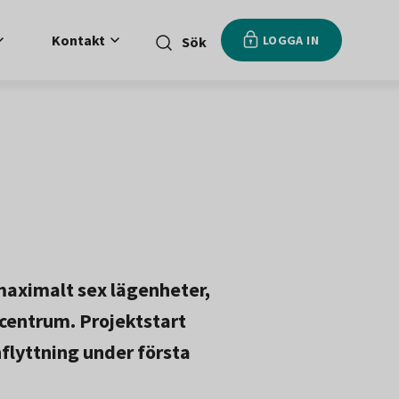
Kontakt
LOGGA IN
Sök
aximalt sex lägenheter,
 centrum. Projektstart
nflyttning under första