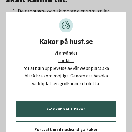
De ordnings- och skyddsregler som gäller
Hur skyddsarbetet på arbetsplatsen är
organiserat
De särskilda risker som finns identifierade i
projektet samt de skyddsåtgärder som skall
Kakor på husf.se
vidtas
Vi använder
Hur samordningen skall ske på ett fast driftställe
cookies
som är gemensamt arbetsställe
för att din upplevelse av vår webbplats ska
bli så bra som möjligt. Genom att besöka
webbplatsen godkänner du detta.
Arbetsmiljöplanen är den enskilde arbetarens
hjälpmedel för att arbeta säkert och skall
därför hållas enkel och överskådlig!
Godkänn alla kakor
Fortsätt med nödvändiga kakor