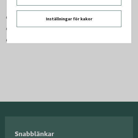
Relaterade länkar
AFS 1999:3
Inställningar för kakor
Arbetsmiljöguiden
AML arbetsmiljölagen
Snabblänkar