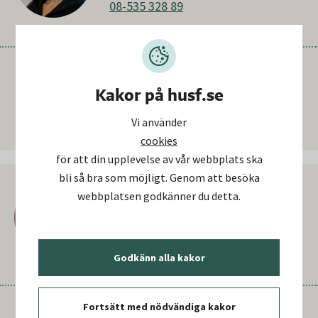
08-535 328 89
Om du har ett ärende som inte går att lägga in i
kundportalen, eller om du är osäker på vem du ska
Kakor på husf.se
kontakta, är du alltid välkommen att höra av dig
Vi använder
till Julia eller Jennifer så hjälper de dig vidare.
cookies
för att din upplevelse av vår webbplats ska
bli så bra som möjligt. Genom att besöka
webbplatsen godkänner du detta.
Jennifer Jansson
Kund- och förvaltningskoordinator
08-535 320 92
Godkänn alla kakor
Fortsätt med nödvändiga kakor
Om du har ett ärende som inte går att lägga in i