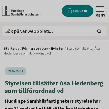
LOGGA IN
MENY
Startsida
/
För hyresgäster
/
Nyheter
/
Styrelsen tillsätter Åsa
Hedenberg som tillförordnad vd
2024-05-31
Styrelsen tillsätter Åsa Hedenberg
som tillförordnad vd
Huddinge Samhällsfastigheters styrelse har
den 31 maj valt att tillsätta Åsa Hedenberg