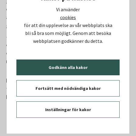
gedigen fastighetsekonomisk bakgrund och har lyft
den ekonomiska prestandan i alla de bolag hon
Vi använder
arbetat med. Den ekonomiska hållbarheten är en
cookies
grundbult i hennes arbete.
för att din upplevelse av vår webbplats ska
bli så bra som möjligt. Genom att besöka
– Jag är stolt över denna lösning och jag ser fram
webbplatsen godkänner du detta.
emot att välkomna Åsa till en stabil och välmående
organisation med kompetenta och duktiga
medarbetare, säger Lars-Göran Sander.
Godkänn alla kakor
Rekryteringsprocessen för att tillsätta ordinarie vd
kommer att fortgå under hösten. Åsa Hedenbergs
första arbetsdag är den 1 augusti. Henrik Örneblad är
Fortsätt med nödvändiga kakor
kvar till och med den 9 augusti.
Inställningar för kakor