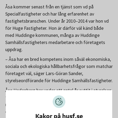
Åsa kommer senast från en tjänst som vd på
Specialfastigheter och har lång erfarenhet av
fastighetsbranschen. Under år 2010–2014 var hon vd
för Huge Fastigheter. Hon är därför väl känd både
med Huddinge kommunen, många av Huddinge
Samhällsfastigheters medarbetare och företagets
uppdrag.
– Åsa har en bred kompetens inom såväl ekonomiska,
sociala och ekologiska hållbarhetsfrågor som matchar
företaget väl, säger Lars-Göran Sander,
styrelseordförande för Huddinge Samhällsfastigheter.
Åsa Hedenberg har under ett antal år suttit i styrelsen
för Green Building Council, Sveriges ledande
medlemsorganisation för hållbart samhällsbyggande
och miljöcertifierade byggnader. Åsa har även en
Kakor på husf.se